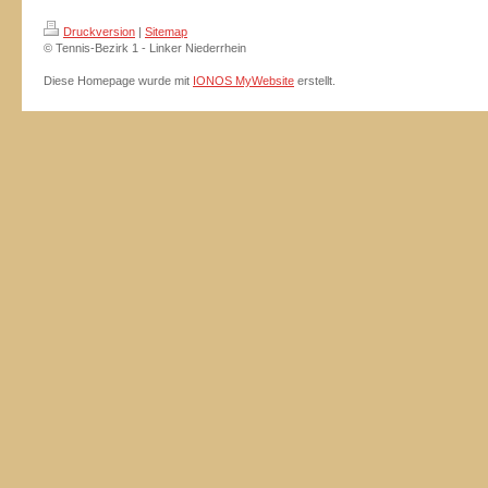
Druckversion
|
Sitemap
© Tennis-Bezirk 1 - Linker Niederrhein
Diese Homepage wurde mit
IONOS MyWebsite
erstellt.