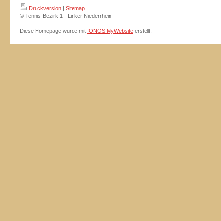
Druckversion
|
Sitemap
© Tennis-Bezirk 1 - Linker Niederrhein
Diese Homepage wurde mit
IONOS MyWebsite
erstellt.