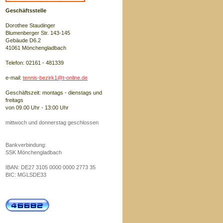
Geschäftsstelle
Dorothee Staudinger
Blumenberger Str. 143-145
Gebäude D6.2
41061 Mönchengladbach
Telefon: 02161 - 481339
e-mail:
tennis-bezirk1@t-online.de
Geschäftszeit: montags - dienstags und
freitags
von 09.00 Uhr - 13:00 Uhr
mittwoch und donnerstag geschlossen
Bankverbindung:
SSK Mönchengladbach
IBAN: DE27 3105 0000 0000 2773 35
BIC: MGLSDE33