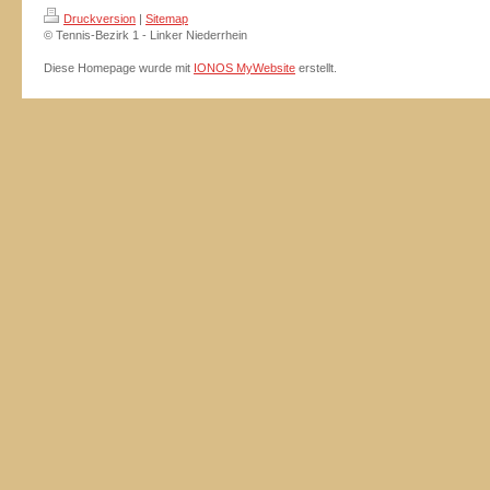
Druckversion
|
Sitemap
© Tennis-Bezirk 1 - Linker Niederrhein
Diese Homepage wurde mit
IONOS MyWebsite
erstellt.